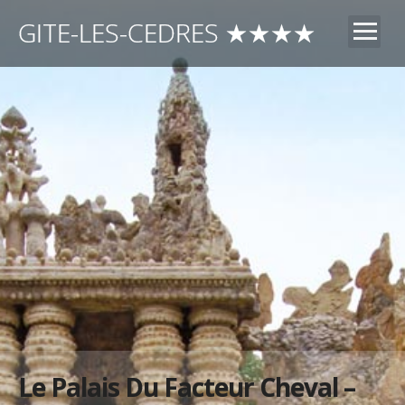
GITE-LES-CEDRES ★★★★
accueil
intérieur
Extérieur
activités
avis
Tarifs
lieu
Le Palais Du Facteur Cheval –