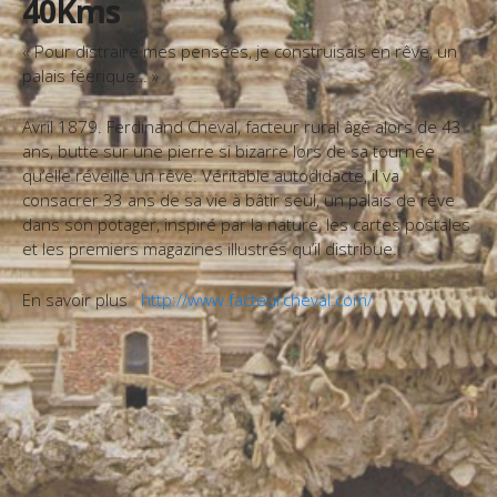
40Kms
« Pour distraire mes pensées, je construisais en rêve, un
palais féerique… »
Avril 1879. Ferdinand Cheval, facteur rural âgé alors de 43
ans
, butte sur une pierre si bizarre lors de sa tournée
qu’elle réveille un rêve. Véritable autodidacte, il va
consacrer 33 ans de sa vie à bâtir seul, un palais de rêve
dans son potager, inspiré par la nature, les cartes postales
et les premiers magazines illustrés qu’il distribue.
En savoir plus
http://www.facteurcheval.com/